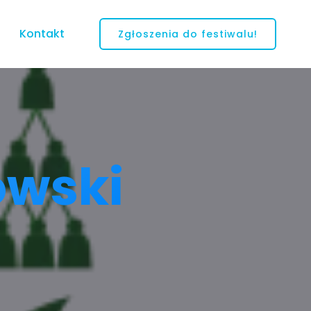
Kontakt
Zgłoszenia do festiwalu!
owski