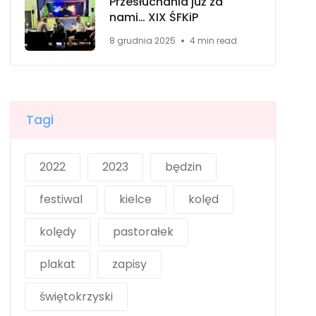
Przesłuchania już za
nami… XIX ŚFKiP
8 grudnia 2025
4 min read
Tagi
2022
2023
będzin
festiwal
kielce
kolęd
kolędy
pastorałek
plakat
zapisy
świętokrzyski