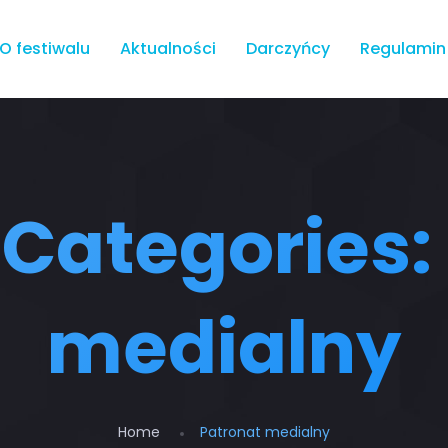
O festiwalu
Aktualności
Darczyńcy
Regulamin
o Categories:
medialny
Home
Patronat medialny